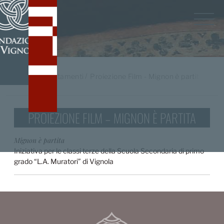
Home
/
appuntamenti
Proiezione Film - Mignon è partita
PROIEZIONE FILM – MIGNON È PARTITA
Mignon è partita
Iniziativa per le classi terze della Scuola Secondaria di primo
grado “L.A. Muratori” di Vignola