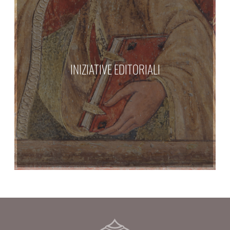
INIZIATIVE EDITORIALI