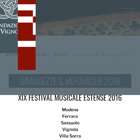
Home
/
Attività Istituzionale
Eventi
Grandezze & Meraviglie 2016
GRANDEZZE & MERAVIGLIE 2016
XIX FESTIVAL MUSICALE ESTENSE 2016
Modena
Ferrara
Sassuolo
Vignola
Villa Sorra