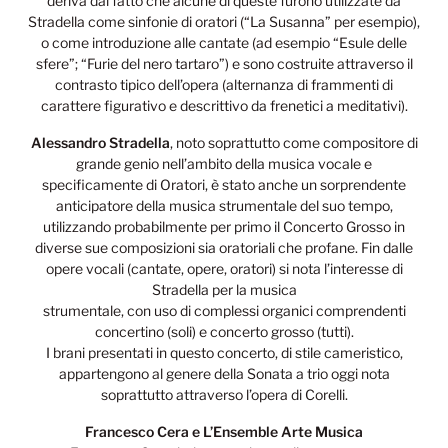
deriva dal fatto che alcune di queste furono utilizzate da
Stradella come sinfonie di oratori (“La Susanna” per esempio),
o come introduzione alle cantate (ad esempio “Esule delle
sfere”; “Furie del nero tartaro”) e sono costruite attraverso il
contrasto tipico dell’opera (alternanza di frammenti di
carattere figurativo e descrittivo da frenetici a meditativi).
Alessandro Stradella
, noto soprattutto come compositore di
grande genio nell’ambito della musica vocale e
specificamente di Oratori, è stato anche un sorprendente
anticipatore della musica strumentale del suo tempo,
utilizzando probabilmente per primo il Concerto Grosso in
diverse sue composizioni sia oratoriali che profane. Fin dalle
opere vocali (cantate, opere, oratori) si nota l’interesse di
Stradella per la musica
strumentale, con uso di complessi organici comprendenti
concertino (soli) e concerto grosso (tutti).
I brani presentati in questo concerto, di stile cameristico,
appartengono al genere della Sonata a trio oggi nota
soprattutto attraverso l’opera di Corelli.
Francesco Cera e L’Ensemble Arte Musica