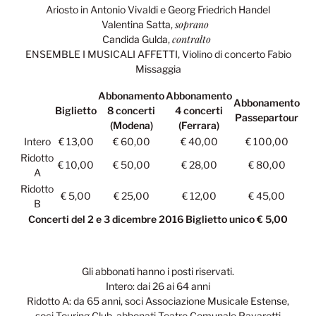
Ariosto in Antonio Vivaldi e Georg Friedrich Handel
soprano
Valentina Satta,
contralto
Candida Gulda,
ENSEMBLE I MUSICALI AFFETTI, Violino di concerto Fabio
Missaggia
Abbonamento
Abbonamento
Abbonamento
Biglietto
8 concerti
4 concerti
Passepartour
(Modena)
(Ferrara)
Intero
€ 13,00
€ 60,00
€ 40,00
€ 100,00
Ridotto
€ 10,00
€ 50,00
€ 28,00
€ 80,00
A
Ridotto
€ 5,00
€ 25,00
€ 12,00
€ 45,00
B
Concerti del 2 e 3 dicembre 2016 Biglietto unico € 5,00
Gli abbonati hanno i posti riservati.
Intero: dai 26 ai 64 anni
Ridotto A: da 65 anni, soci Associazione Musicale Estense,
soci Touring Club, abbonati Teatro Comunale Pavarotti