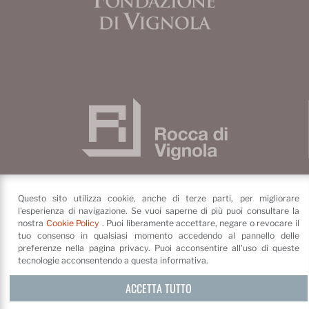
Questo sito utilizza cookie, anche di terze parti, per migliorare
l'esperienza di navigazione. Se vuoi saperne di più puoi consultare la
nostra
Cookie Policy
. Puoi liberamente accettare, negare o revocare il
Fondazione di Vignola
tuo consenso in qualsiasi momento accedendo al pannello delle
Piazza dei Contrari, 4
41058
preferenze nella pagina privacy. Puoi acconsentire all'uso di queste
Vignola
(MO)
tecnologie acconsentendo a questa informativa.
©
Fondazione di Vignola
Privacy Policy e cookie
ACCETTA TUTTO
Credits