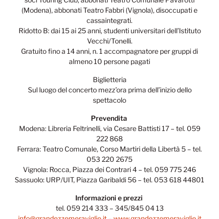
(Modena), abbonati Teatro Fabbri (Vignola), disoccupati e
cassaintegrati.
Ridotto B: dai 15 ai 25 anni, studenti universitari dell’Istituto
Vecchi/Tonelli.
Gratuito fino a 14 anni, n. 1 accompagnatore per gruppi di
almeno 10 persone pagati
Biglietteria
Sul luogo del concerto mezz’ora prima dell’inizio dello
spettacolo
Prevendita
Modena: Libreria Feltrinelli, via Cesare Battisti 17 – tel. 059
222 868
Ferrara: Teatro Comunale, Corso Martiri della Libertà 5 – tel.
053 220 2675
Vignola: Rocca, Piazza dei Contrari 4 – tel. 059 775 246
Sassuolo: URP/UIT, Piazza Garibaldi 56 – tel. 053 618 44801
Informazioni e prezzi
tel. 059 214 333 – 345/845 04 13
info@grandezzemeraviglie.it
–
www.grandezzemeraviglie.it