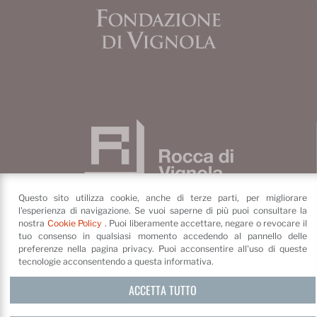
Questo sito utilizza cookie, anche di terze parti, per migliorare
l'esperienza di navigazione. Se vuoi saperne di più puoi consultare la
nostra
Cookie Policy
. Puoi liberamente accettare, negare o revocare il
tuo consenso in qualsiasi momento accedendo al pannello delle
Fondazione di Vignola
preferenze nella pagina privacy. Puoi acconsentire all'uso di queste
tecnologie acconsentendo a questa informativa.
Piazza dei Contrari, 4
41058
Vignola
(MO)
ACCETTA TUTTO
©
Fondazione di Vignola
Privacy Policy e cookie