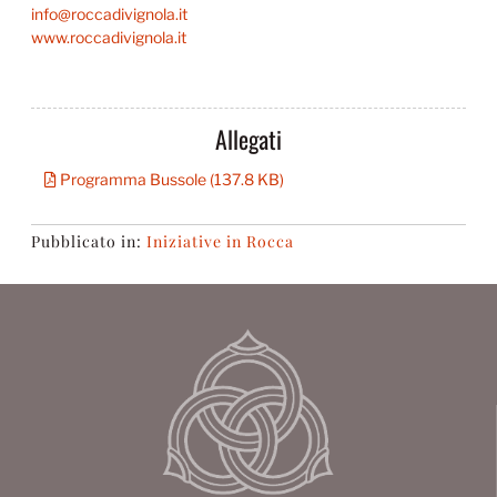
info@roccadivignola.it
www.roccadivignola.it
Allegati
Programma Bussole (137.8 KB)
Pubblicato in:
Iniziative in Rocca