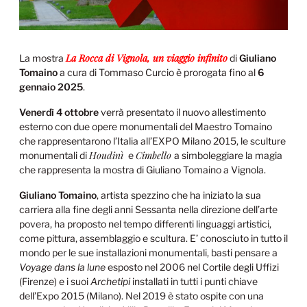
La Rocca di Vignola, un viaggio infinito
La mostra
di
Giuliano
Tomaino
a cura di Tommaso Curcio è prorogata fino al
6
gennaio 2025
.
Venerdì 4 ottobre
verrà presentato il nuovo allestimento
esterno con due opere monumentali del Maestro Tomaino
che rappresentarono l’Italia all’EXPO Milano 2015, le sculture
Houdinì
Cimbello
monumentali di
e
a simboleggiare la magia
che rappresenta la mostra di Giuliano Tomaino a Vignola.
Giuliano Tomaino
, artista spezzino che ha iniziato la sua
carriera alla fine degli anni Sessanta nella direzione dell’arte
povera, ha proposto nel tempo differenti linguaggi artistici,
come pittura, assemblaggio e scultura. E’ conosciuto in tutto il
mondo per le sue installazioni monumentali, basti pensare a
Voyage dans la lune
esposto nel 2006 nel Cortile degli Uffizi
(Firenze) e i suoi
Archetipi
installati in tutti i punti chiave
dell’Expo 2015 (Milano). Nel 2019 è stato ospite con una