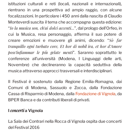
istituzioni culturali e reti (locali, nazionali e internazionali),
rientrano in una prospettiva ad ampio raggio, con alcune
focalizzazioni. In particolare i 450 anni dalla nascita di Claudio
Monteverdi suscita il tema che accompagna questa edizione:
Io la musica son, ch’ai dolci accenti…
“
”, dal prologo dell’Orfeo, in
cui la Musica, resa personaggio, afferma il suo potere di
Sò far
creare emozioni e muovere gli animi, dicendo: “
tranquillo ogni turbato core, Et hor di nobil ira, et hor d’Amore
poss’infiammar le più gelate menti
”. Saranno soprattutto le
conferenze all’università (Modena, I Linguaggi delle arti,
Novembre) che declineranno la capacità seduttiva della
musica attraverso approcci trasversali e interdisciplinari.
Il Festival è sostenuto dalla Regione Emilia-Romagna, dai
Comuni di Modena, Sassuolo e Zocca, dalla Fondazione
Cassa di Risparmio di Modena, dalla
Fondazione di Vignola
, da
BPER Banca e da contributi liberali di privati.
concerti
I
a Vignola
La Sala dei Contrari nella Rocca di Vignola ospita due concerti
del Festival 2016