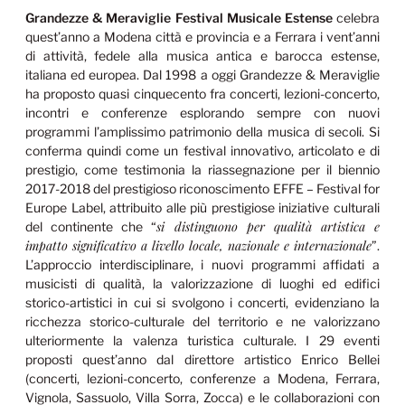
Grandezze & Meraviglie Festival Musicale Estense
celebra
quest’anno a Modena città e provincia e a Ferrara i vent’anni
di attività, fedele alla musica antica e barocca estense,
italiana ed europea. Dal 1998 a oggi Grandezze & Meraviglie
ha proposto quasi cinquecento fra concerti, lezioni-concerto,
incontri e conferenze esplorando sempre con nuovi
programmi l’amplissimo patrimonio della musica di secoli. Si
conferma quindi come un festival innovativo, articolato e di
prestigio, come testimonia la riassegnazione per il biennio
2017-2018 del prestigioso riconoscimento EFFE – Festival for
Europe Label, attribuito alle più prestigiose iniziative culturali
si distinguono per qualità artistica e
del continente che “
impatto significativo a livello locale, nazionale e internazionale
”.
L’approccio interdisciplinare, i nuovi programmi affidati a
musicisti di qualità, la valorizzazione di luoghi ed edifici
storico-artistici in cui si svolgono i concerti, evidenziano la
ricchezza storico-culturale del territorio e ne valorizzano
ulteriormente la valenza turistica culturale. I 29 eventi
proposti quest’anno dal direttore artistico Enrico Bellei
(concerti, lezioni-concerto, conferenze a Modena, Ferrara,
Vignola, Sassuolo, Villa Sorra, Zocca) e le collaborazioni con