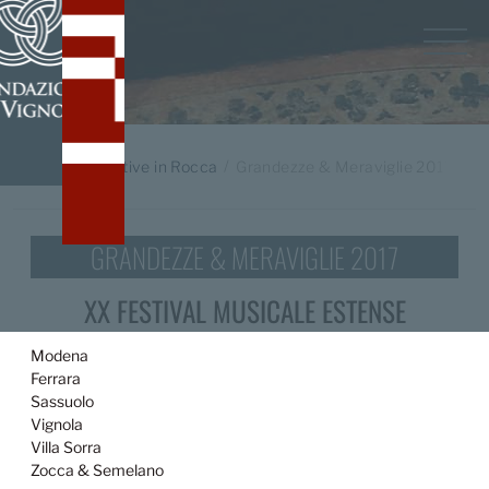
Home
/
Iniziative in Rocca
Grandezze & Meraviglie 2017
GRANDEZZE & MERAVIGLIE 2017
XX FESTIVAL MUSICALE ESTENSE
Modena
Ferrara
Sassuolo
Vignola
Villa Sorra
Zocca & Semelano