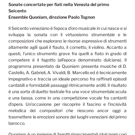
Sonate concertate per fiati nella Venezia del primo
Seicento
Ensemble Quoniam, direzione Paolo Tognon
Il Seicento veneziano è l’epoca d’oro musicale in cui nasce e si
sviluppa la sonata con il virtuosismo strumentale e le
composizioni che esplorano le risorse espressive di strumenti
altamente agili quali il flauto, il cornetto, il violino. Accanto a
questi, l’unico strumento grave fra quelli a fiato in grado di
competere è il fagotto (all’epoca denominato dulciana). Il
programma presentato da Quoniam presenta musiche di D.
Castello, A. Gabrieli, A. Vivaldi, B. Marcello ed è tecnicamente
impegnativo e traccia un ideale percorso fra raffinati episodi
cantabili e formidabili passaggi ritmicamente arditi. Il risultato
è una sorta di duetto teatrale fra una voce strumentale acuta
e una bassa, come in una competizione vocale fra cantanti
d’opera. Un’occasione per riscoprire il fascino e l’incisività
melodica dei compositori che riescono ancor oggi a
trasmettere le emozioni sonore dei luoghi veneziani del primo
barocco.
Quoniam è un insieme di fagotti rinascimentali (dulciane) così