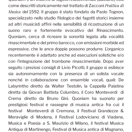
Prattica di
come descritti storicamente nel trattato di Zacconi
Musica
del 1592. Il gruppo è stato fondato da Paolo Tognon,
specializzato nello studio filologico dei fagotti storici insieme
ad altri musicisti affini nella sensibilità di ricostruzione di un
suono raro e fortemente evocativo del Rinascimento.
Quoniam, cerca di ricreare la sonorità legata alla vocalità
rinascimentale e del primo barocco, con emissioni morbide ed
espressive, che le ance doppie possono produrre. L’organico
recentemente è adattato anche ad esecuzioni solistiche e/o
con l’integrazione del trombone rinascimentale. Dopo aver
seguito i preziosi consigli di Livio Picotti, il gruppo si esibisce
sia autonomamente con la presenza di un solista vocale
nonché in collaborazione con ensemble vocali, quali: De
Labyrintho diretto da Walter Testolin, la Cappella Palatina
diretta da Giovan Battista Columbro, il Coro Monteverdi di
Crema diretto da Bruno Gini. Quoniam ha suonato per
prestigiosi festival e rassegne di musica antica fra cui: il
festival Monteverdi di Cremona, il Festival Grandezze &
Meraviglie di Modena, il Festival Lodoviciano di Viadana,
Musica e Poesia a S. Maurizio di Milano, il festival Musica
Antiqua di Martinengo, Festival di Musica antica di Magnano,