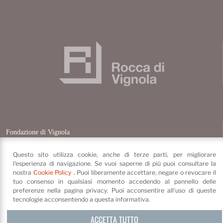
Fondazione di Vignola
Piazza dei Contrari, 4
41058
Vignola
(MO)
Questo sito utilizza cookie, anche di terze parti, per migliorare
l'esperienza di navigazione. Se vuoi saperne di più puoi consultare la
©
Fondazione di Vignola
nostra
Cookie Policy
. Puoi liberamente accettare, negare o revocare il
Privacy Policy e cookie
tuo consenso in qualsiasi momento accedendo al pannello delle
Credits
preferenze nella pagina privacy. Puoi acconsentire all'uso di queste
tecnologie acconsentendo a questa informativa.
ACCETTA TUTTO