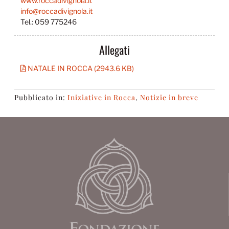
www.roccadivignola.it
info@roccadivignola.it
Tel.: 059 775246
Allegati
NATALE IN ROCCA (2943.6 KB)
Pubblicato in:
Iniziative in Rocca
,
Notizie in breve