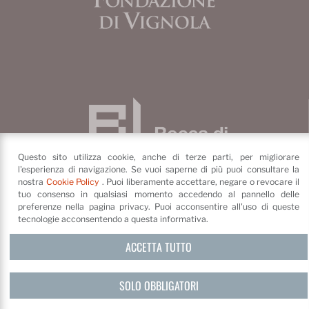
Questo sito utilizza cookie, anche di terze parti, per migliorare
l'esperienza di navigazione. Se vuoi saperne di più puoi consultare la
nostra
Cookie Policy
. Puoi liberamente accettare, negare o revocare il
tuo consenso in qualsiasi momento accedendo al pannello delle
preferenze nella pagina privacy. Puoi acconsentire all'uso di queste
tecnologie acconsentendo a questa informativa.
Fondazione di Vignola
Piazza dei Contrari, 4
41058
ACCETTA TUTTO
Vignola
(MO)
©
Fondazione di Vignola
Privacy Policy e cookie
SOLO OBBLIGATORI
Credits