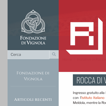
Cerca
Cerca
Home
/
Iniziative in Rocca
Fondazione di
ROCCA DI 
Vignola
Ingresso gratuito all
con l’
Istituto Italiano
Articoli recenti
Meldola, mentre la Roc