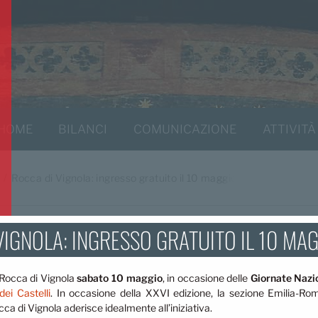
HOME
BILANCI
COMUNICAZIONE
ATTIVITÀ
Rocca di Vignola: ingresso gratuito il 10 maggio
VIGNOLA: INGRESSO GRATUITO IL 10 MA
a Rocca di Vignola
sabato 10 maggio
, in occasione delle
Giornate Nazio
 dei Castelli
. In occasione della XXVI edizione, la sezione Emilia-Rom
ca di Vignola aderisce idealmente all’iniziativa.