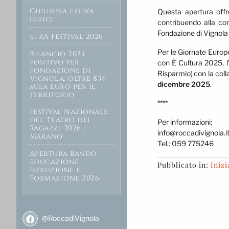
Chiusura estiva
Questa apertura offre
uffici
contribuendo alla con
Fondazione di Vignola 
ETRA Festival 2026
Per le Giornate Europ
Bilancio 2025
positivo per
con È Cultura 2025, l
Fondazione di
Risparmio) con la col
Vignola: oltre 834
dicembre 2025
.
mila euro per il
territorio
****
Festival Nazionale
del Teatro dei
Per informazioni:
Ragazzi 2026 |
info@roccadivignola.i
Marano
Tel.: 059 775246
Apertura Bando
Educazione,
Pubblicato in:
Inizi
Istruzione e
Formazione 2026
@RoccadiVignola