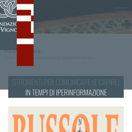
Home
/
Iniziative in Rocca
Strumenti per comunicare (e capire) in tempi di
iperinformazione
STRUMENTI PER COMUNICARE (E CAPIRE)
IN TEMPI DI IPERINFORMAZIONE