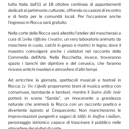
tutta Italia dall’11 al 18 ottobre centinaia di appuntamenti
dedicati al patrimonio culturale, offrendo occasioni di incontro
e di festa per le comunità locali. Per l’occasione anche
l’ingresso in Rocca sarà gratuito.
Nella corte della Rocca sarà allestito l’atelier del mascheraio a
Zorba Officine Creative
cura di
, un vero laboratorio animato da
maschere in cuoio, calchi in gesso e matrici in legno, dove il
maestro coinvolgerà anche i visitatori nel racconto della
Commedia dell’Arte. Nella Rocchetta, invece, troveranno
spazio i banchi del dipintore e del cerusico, che faranno
rivivere antichi mestieri e atmosfere d’altri tempi.
Ad arricchire la giornata, spettacoli musicali e teatrali in
Le Tre Cipolle
Rocca:
proporranno brani di musica antica con
Teatro delle Isole
cornamuse, bombarde e tamburi, mentre il
porterà in scena “Ganda”, un rinoceronte a grandezza
naturale che animerà la Rocca con un racconto poetico e
divertente ispirato al Cinquecento. Non mancheranno le
Milfo lo Buffon Giullare
improvvisazioni pungenti e sagaci di
,
personaggio istrionico capace di trascinare il pubblico nelle
atmosfere dei giullari di corte.