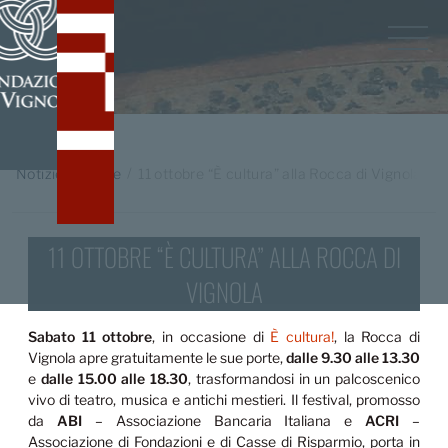
Home
/
Notizie in breve
11 ottobre “È cultura” alla Rocca di Vignola
11 OTTOBRE “È CULTURA” ALLA ROCCA DI
VIGNOLA
Sabato 11 ottobre
, in occasione di
È cultura!
, la Rocca di
Vignola apre gratuitamente le sue porte,
dalle 9.30 alle 13.30
e
dalle 15.00 alle 18.30
, trasformandosi in un palcoscenico
vivo di teatro, musica e antichi mestieri. Il festival, promosso
da
ABI
– Associazione Bancaria Italiana e
ACRI
–
Associazione di Fondazioni e di Casse di Risparmio, porta in