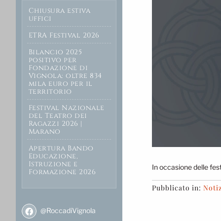
Chiusura estiva
uffici
ETRA Festival 2026
Bilancio 2025
positivo per
Fondazione di
Vignola: oltre 834
mila euro per il
territorio
Festival Nazionale
del Teatro dei
Ragazzi 2026 |
Marano
Apertura Bando
Educazione,
Istruzione e
In occasione delle fest
Formazione 2026
Pubblicato in:
Notiz
@RoccadiVignola