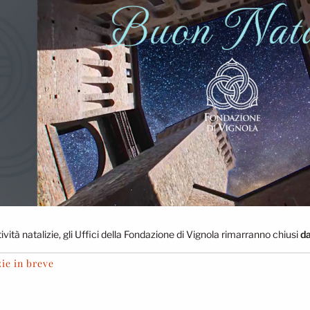
ività natalizie, gli Uffici della Fondazione di Vignola rimarranno chiusi
da
ie in breve