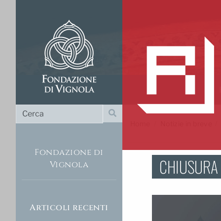
Cerca
Cerca
Home
/
Notizie in breve
Fondazione di
CHIUSURA U
Vignola
Articoli recenti