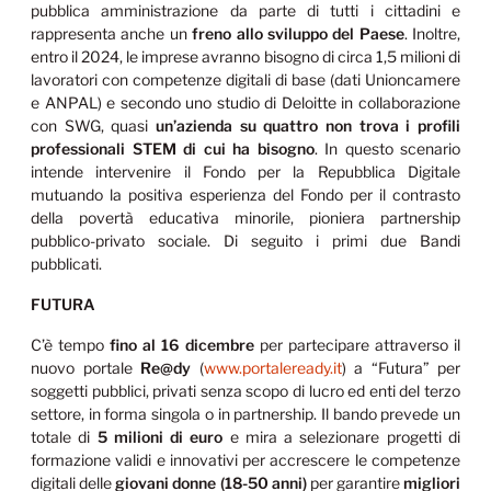
pubblica amministrazione da parte di tutti i cittadini e
rappresenta anche un
freno allo sviluppo del Paese
. Inoltre,
entro il 2024, le imprese avranno bisogno di circa 1,5 milioni di
lavoratori con competenze digitali di base (dati Unioncamere
e ANPAL) e secondo uno studio di Deloitte in collaborazione
con SWG, quasi
un’azienda su quattro non trova i profili
professionali STEM di cui ha bisogno
. In questo scenario
intende intervenire il Fondo per la Repubblica Digitale
mutuando la positiva esperienza del Fondo per il contrasto
della povertà educativa minorile, pioniera partnership
pubblico-privato sociale. Di seguito i primi due Bandi
pubblicati.
FUTURA
C’è tempo
fino al 16 dicembre
per partecipare attraverso il
nuovo portale
Re@dy
(
www.portaleready.it
) a “Futura” per
soggetti pubblici, privati senza scopo di lucro ed enti del terzo
settore, in forma singola o in partnership. Il bando prevede un
totale di
5 milioni di euro
e mira a selezionare progetti di
formazione validi e innovativi per accrescere le competenze
digitali delle
giovani donne (18-50 anni)
per garantire
migliori