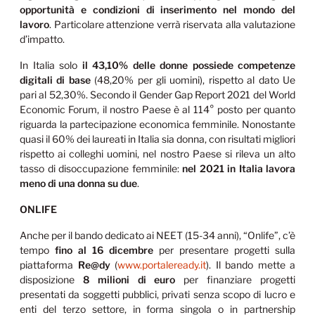
opportunità e condizioni di inserimento nel mondo del
lavoro
. Particolare attenzione verrà riservata alla valutazione
d’impatto.
In Italia solo
il 43,10% delle donne possiede competenze
digitali di base
(48,20% per gli uomini), rispetto al dato Ue
pari al 52,30%. Secondo il Gender Gap Report 2021 del World
Economic Forum, il nostro Paese è al 114° posto per quanto
riguarda la partecipazione economica femminile. Nonostante
quasi il 60% dei laureati in Italia sia donna, con risultati migliori
rispetto ai colleghi uomini, nel nostro Paese si rileva un alto
tasso di disoccupazione femminile:
nel 2021 in Italia lavora
meno di una donna su due
.
ONLIFE
Anche per il bando dedicato ai NEET (15-34 anni), “Onlife”, c’è
tempo
fino al 16 dicembre
per presentare progetti sulla
piattaforma
Re@dy
(
www.portaleready.it
). Il bando mette a
disposizione
8 milioni di euro
per finanziare progetti
presentati da soggetti pubblici, privati senza scopo di lucro e
enti del terzo settore, in forma singola o in partnership