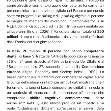
Fondazioni e delle Casse di risparmio dall’altra. Il Fondo ha
come obiettivo l’aumento di quelle competenze fondamentali
per completare la transizione digitale del Paese e per questo
sosterrà progetti di
reskilling
e di
upskilling
digitale di persone
ai margini del mercato del lavoro con un particolare focus su
NEET, donne, disoccupati ed inattivi. In via sperimentale per
cinque anni (fino al 2026) il Fondo stanzia un totale di
350
milioni di euro
e sarà alimentato da versamenti effettuati
dalle Fondazioni di origine bancaria.
In Italia,
26 milioni di persone non hanno competenze
digitali di base
. Si tratta del 54% della popolazione italiana tra
i 16 e i 74 anni, rispetto al 46% della media Ue. L’Italia è al
18esimo posto su 27, secondo i dati della
Commissione
europea
(Digital Economy and Society Index – DESI). La
bassa percentuale di cittadini con competenze digitali è solo
la punta dell’iceberg di ritardi più ampi. I dati mostrano che il
fenomeno italiano di basse competenze digitali si innesta in
un contesto di mancanza di conoscenze più esteso che
comprende
abilità cognitive complementari
, dette
anche
soft skills
. Questo ritardo produce un impatto sulla
reale “cittadinanza digitale”, sull’accesso ai servizi della