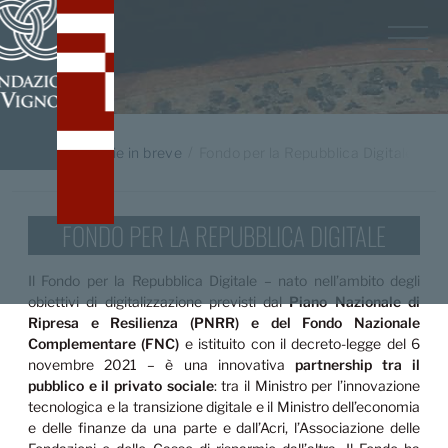
Home
/
Notizie in breve
Fondo per la Repubblica Digitale
FONDO PER LA REPUBBLICA DIGITALE
Il Fondo per la Repubblica Digitale – nato nell’ambito degli
obiettivi di digitalizzazione previsti dal
Piano Nazionale di
Ripresa e Resilienza (PNRR) e del Fondo Nazionale
Complementare (FNC)
e istituito con il decreto-legge del 6
novembre 2021 – è una innovativa
partnership tra il
pubblico e il privato sociale
: tra il Ministro per l’innovazione
tecnologica e la transizione digitale e il Ministro dell’economia
e delle finanze da una parte e dall’Acri, l’Associazione delle