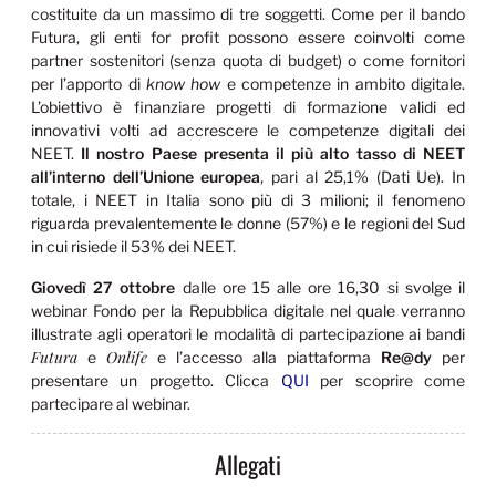
costituite da un massimo di tre soggetti. Come per il bando
Futura, gli enti for profit possono essere coinvolti come
partner sostenitori (senza quota di budget) o come fornitori
per l’apporto di
know how
e competenze in ambito digitale.
L’obiettivo è finanziare progetti di formazione validi ed
innovativi volti ad accrescere le competenze digitali dei
NEET.
Il nostro Paese presenta il più alto tasso di NEET
all’interno dell’Unione europea
, pari al 25,1% (Dati Ue). In
totale, i NEET in Italia sono più di 3 milioni; il fenomeno
riguarda prevalentemente le donne (57%) e le regioni del Sud
in cui risiede il 53% dei NEET.
Giovedì 27 ottobre
dalle ore 15 alle ore 16,30 si svolge il
webinar Fondo per la Repubblica digitale nel quale verranno
illustrate agli operatori le modalità di partecipazione ai bandi
Futura
Onlife
e
e l’accesso alla piattaforma
Re@dy
per
presentare un progetto. Clicca
QUI
per scoprire come
partecipare al webinar.
Allegati