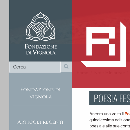
Cerca
Cerca
Home
/
Notizie in breve
Fondazione di
POESIA FES
Vignola
Ancora una volta il
Po
quindicesima edizione
Articoli recenti
poesia e alle sue cont