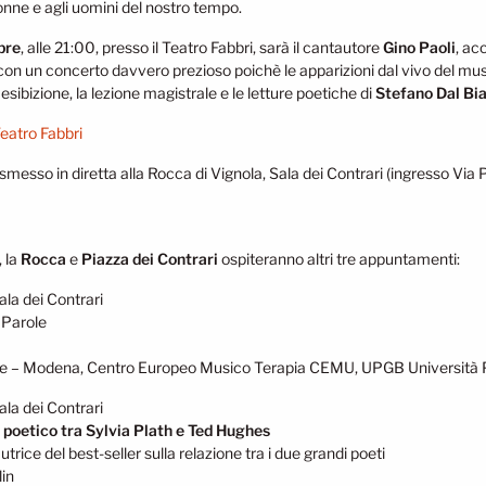
donne e agli uomini del nostro tempo.
bre
, alle 21:00, presso il Teatro Fabbri, sarà il cantautore
Gino Paoli
, ac
, con un concerto davvero prezioso poichè le apparizioni dal vivo del m
 esibizione, la lezione magistrale e le letture poetiche di
Stefano Dal Bi
Teatro Fabbri
smesso in diretta alla Rocca di Vignola, Sala dei Contrari (ingresso Via P
, la
Rocca
e
Piazza dei Contrari
ospiteranno altri tre appuntamenti:
Sala dei Contrari
Parole
eme – Modena, Centro Europeo Musico Terapia CEMU, UPGB Università
Sala dei Contrari
go poetico tra Sylvia Plath e Ted Hughes
autrice del best-seller sulla relazione tra i due grandi poeti
lin