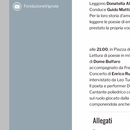
Leggono
Donatella A
FondazioneVignola
Conduce
Guido Matti
Per la loro storia d’a
leggere le poesie di e
prestato la propria voc
alle
21:00
, in Piazza d
Lettura di poesie in m
di
Dome Bulfaro
accompagnato da Fra
Concerto di
Enrico R
intervistato da Leo Tur
Il poeta e performer D
Cantante poliedrico co
sul ruolo giocato dalla
componendola anche i
Allegati