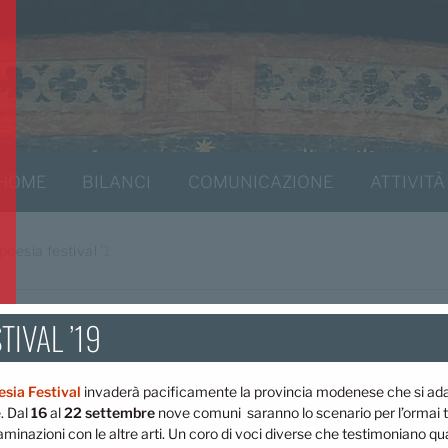
HOME
BILANCI
COMUNICAZIONE
ATTIVITÀ
poesia festival '19
TIVAL ’19
esia Festival
invaderà pacificamente la provincia modenese che si adag
. Dal
16
al
22 settembre
nove comuni saranno lo scenario per l’ormai tr
aminazioni con le altre arti. Un coro di voci diverse che testimoniano qu