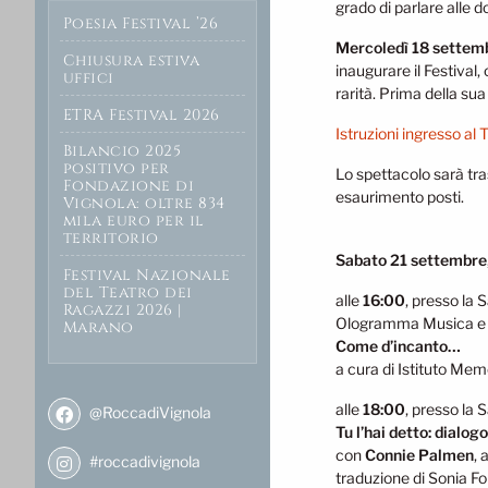
grado di parlare alle 
Poesia Festival ’26
Mercoledì 18 settem
Chiusura estiva
inaugurare il Festival
uffici
rarità. Prima della sua
ETRA Festival 2026
Istruzioni ingresso al 
Bilancio 2025
positivo per
Lo spettacolo sarà tra
Fondazione di
esaurimento posti.
Vignola: oltre 834
mila euro per il
territorio
Sabato 21 settembre
Festival Nazionale
del Teatro dei
alle
16:00
, presso la 
Ragazzi 2026 |
Ologramma Musica e 
Marano
Come d’incanto…
a cura di Istituto M
alle
18:00
, presso la 
@RoccadiVignola
Tu l’hai detto: dialo
con
Connie Palmen
, 
#roccadivignola
traduzione di Sonia Fo