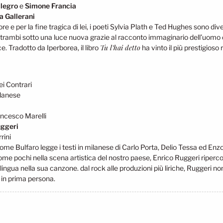
llegro
e
Simone Francia
a Gallerani
more e per la fine tragica di lei, i poeti Sylvia Plath e Ted Hughes sono
ntrambi sotto una luce nuova grazie al racconto immaginario dell’uomo d
Tu l’hai detto
e. Tradotto da Iperborea, il libro
ha vinto il più prestigioso
ei Contrari
ilanese
ncesco Marelli
uggeri
rini
ome Bulfaro legge i testi in milanese di Carlo Porta, Delio Tessa ed Enz
me pochi nella scena artistica del nostro paese, Enrico Ruggeri ripercor
 lingua nella sua canzone. dal rock alle produzioni più liriche, Ruggeri non
n prima persona.