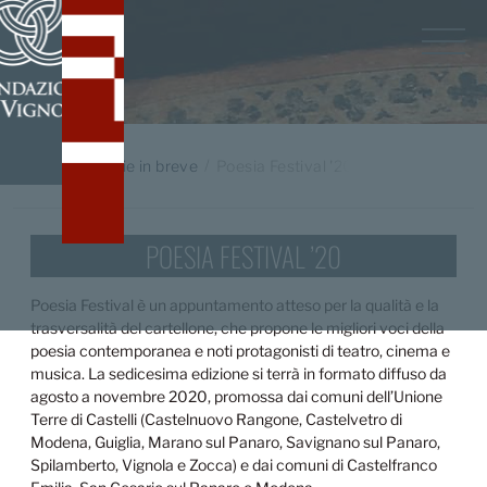
Home
/
Notizie in breve
Poesia Festival '20
POESIA FESTIVAL ’20
Poesia Festival è un appuntamento atteso per la qualità e la
trasversalità del cartellone, che propone le migliori voci della
poesia contemporanea e noti protagonisti di teatro, cinema e
musica. La sedicesima edizione si terrà in formato diffuso da
agosto a novembre 2020, promossa dai comuni dell’Unione
Terre di Castelli (Castelnuovo Rangone, Castelvetro di
Modena, Guiglia, Marano sul Panaro, Savignano sul Panaro,
Spilamberto, Vignola e Zocca) e dai comuni di Castelfranco