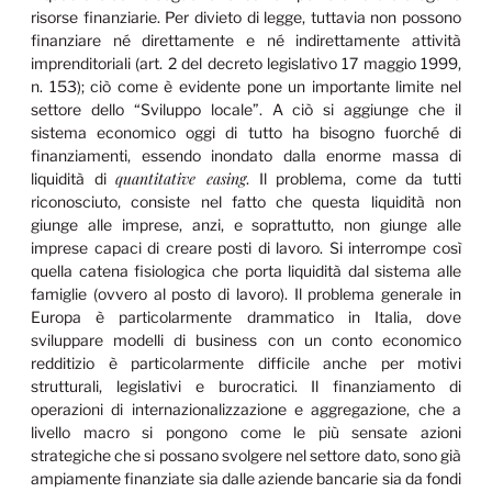
risorse finanziarie. Per divieto di legge, tuttavia non possono
finanziare né direttamente e né indirettamente attività
imprenditoriali (art. 2 del decreto legislativo 17 maggio 1999,
n. 153); ciò come è evidente pone un importante limite nel
settore dello “Sviluppo locale”. A ciò si aggiunge che il
sistema economico oggi di tutto ha bisogno fuorché di
finanziamenti, essendo inondato dalla enorme massa di
quantitative easing
liquidità di
. Il problema, come da tutti
riconosciuto, consiste nel fatto che questa liquidità non
giunge alle imprese, anzi, e soprattutto, non giunge alle
imprese capaci di creare posti di lavoro. Si interrompe così
quella catena fisiologica che porta liquidità dal sistema alle
famiglie (ovvero al posto di lavoro). Il problema generale in
Europa è particolarmente drammatico in Italia, dove
sviluppare modelli di business con un conto economico
redditizio è particolarmente difficile anche per motivi
strutturali, legislativi e burocratici. Il finanziamento di
operazioni di internazionalizzazione e aggregazione, che a
livello macro si pongono come le più sensate azioni
strategiche che si possano svolgere nel settore dato, sono già
ampiamente finanziate sia dalle aziende bancarie sia da fondi