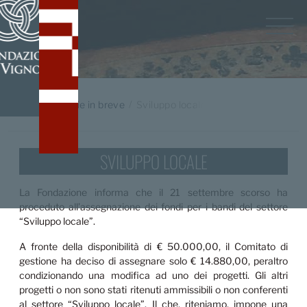
Home
/
Notizie in breve
Sviluppo locale
SVILUPPO LOCALE
La Fondazione informa che il 21 settembre scorso ha
proceduto all’assegnazione dei fondi per i bandi del settore
“Sviluppo locale”.
A fronte della disponibilità di € 50.000,00, il Comitato di
gestione ha deciso di assegnare solo € 14.880,00, peraltro
condizionando una modifica ad uno dei progetti. Gli altri
progetti o non sono stati ritenuti ammissibili o non conferenti
al settore “Sviluppo locale”. Il che, riteniamo, impone una