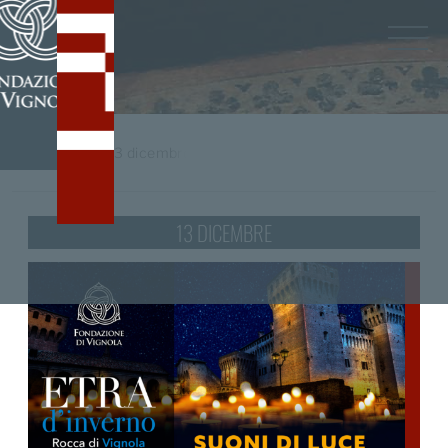
Home
/
tag
13 dicembre
13 DICEMBRE