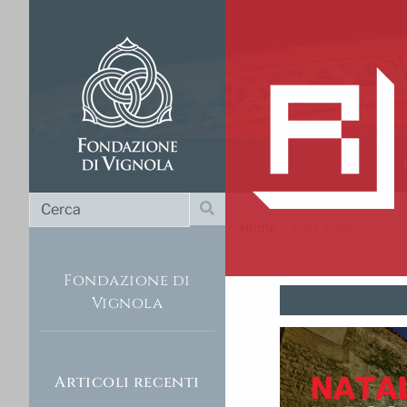
Cerca
Cerca
Home
/
tag
6 gennaio
Fondazione di
Vignola
Articoli recenti