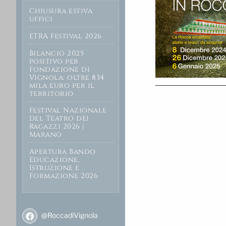
Chiusura estiva
uffici
ETRA Festival 2026
Bilancio 2025
positivo per
Fondazione di
Vignola: oltre 834
mila euro per il
territorio
Festival Nazionale
del Teatro dei
Ragazzi 2026 |
Marano
Apertura Bando
Educazione,
Istruzione e
Formazione 2026
@RoccadiVignola