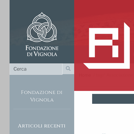
Cerca
Cerca
Home
/
tag
Associazione 
Emilia Roma
Fondazione di
Vignola
Articoli recenti