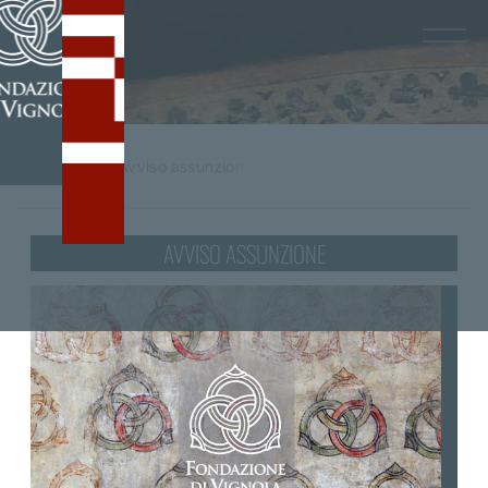
Home
/
tag
Avviso assunzione
AVVISO ASSUNZIONE