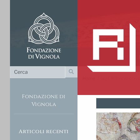
Cerca
Cerca
Home
/
tag
Bilancio cons
Fondazione di
Vignola
Articoli recenti