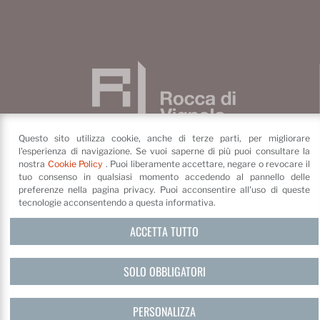
Questo sito utilizza cookie, anche di terze parti, per migliorare
l'esperienza di navigazione. Se vuoi saperne di più puoi consultare la
nostra
Cookie Policy
. Puoi liberamente accettare, negare o revocare il
tuo consenso in qualsiasi momento accedendo al pannello delle
preferenze nella pagina privacy. Puoi acconsentire all'uso di queste
Fondazione di Vignola
tecnologie acconsentendo a questa informativa.
Piazza dei Contrari, 4
41058
Vignola
(MO)
ACCETTA TUTTO
©
Fondazione di Vignola
Privacy Policy e cookie
Credits
SOLO OBBLIGATORI
PERSONALIZZA