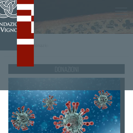
Home
/
tag
Donazioni
DONAZIONI