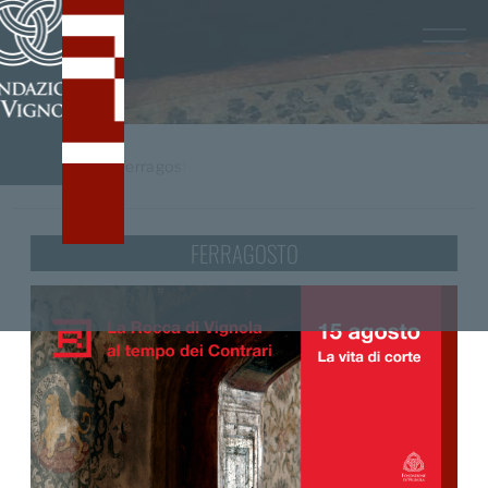
Home
/
tag
Ferragosto
FERRAGOSTO