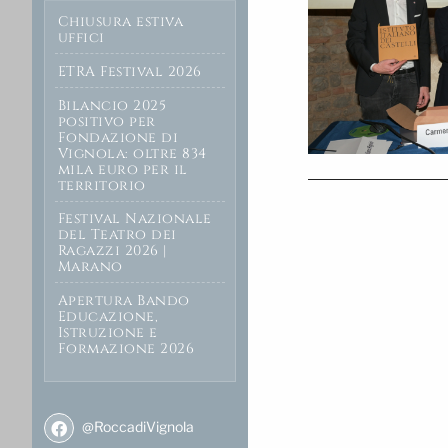
Chiusura estiva
uffici
ETRA Festival 2026
Bilancio 2025
positivo per
Fondazione di
Vignola: oltre 834
mila euro per il
territorio
Festival Nazionale
del Teatro dei
Ragazzi 2026 |
Marano
Apertura Bando
Educazione,
Istruzione e
Formazione 2026
@RoccadiVignola