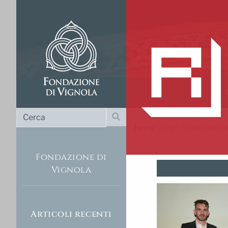
Cerca
Cerca
Home
/
tag
Fonadzione di
Fondazione di
Vignola
Articoli recenti