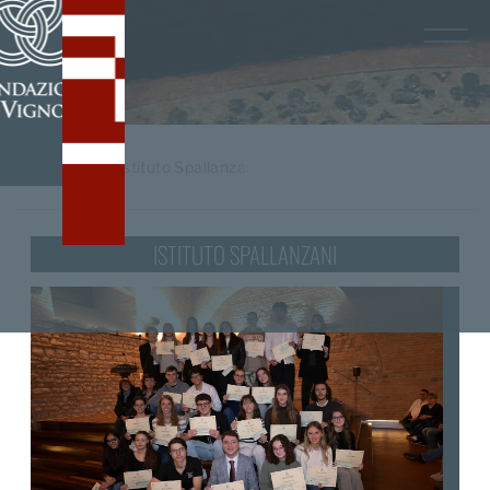
Home
/
tag
Istituto Spallanzani
ISTITUTO SPALLANZANI