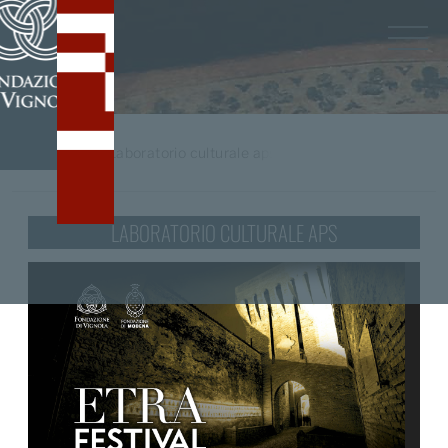
Home
/
tag
Laboratorio culturale aps
LABORATORIO CULTURALE APS