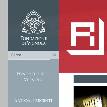
Cerca
Cerca
Home
/
tag
Letteratura
Fondazione di
Vignola
Articoli recenti