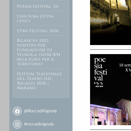
Poesia Festival ’26
Chiusura estiva
uffici
ETRA Festival 2026
Bilancio 2025
positivo per
Fondazione di
Vignola: oltre 834
mila euro per il
territorio
Festival Nazionale
del Teatro dei
Ragazzi 2026 |
Marano
@RoccadiVignola
#roccadivignola