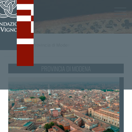
Home
/
tag
Provincia di Modena
PROVINCIA DI MODENA