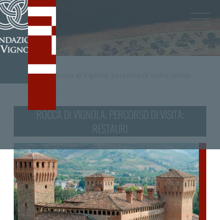
Home
/
tag
Rocca di Vignola; percorso di visita; restauri
ROCCA DI VIGNOLA; PERCORSO DI VISITA;
RESTAURI