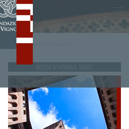
Home
/
tag
Rocca di Vignola; Visite;
ROCCA DI VIGNOLA; VISITE;