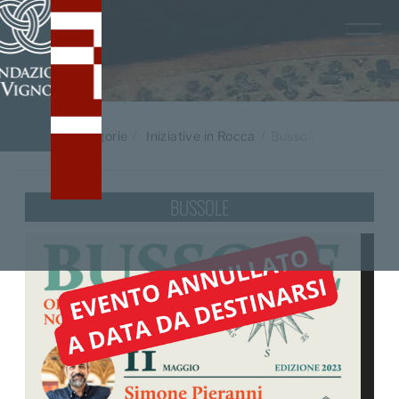
Home
/
Categorie
Iniziative in Rocca
Bussole;
BUSSOLE