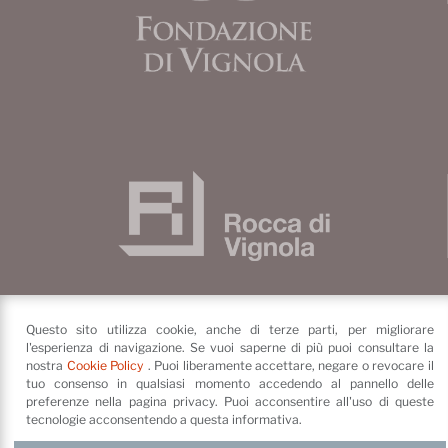
Questo sito utilizza cookie, anche di terze parti, per migliorare
l'esperienza di navigazione. Se vuoi saperne di più puoi consultare la
Fondazione di Vignola
nostra
Cookie Policy
. Puoi liberamente accettare, negare o revocare il
Piazza dei Contrari, 4
41058
tuo consenso in qualsiasi momento accedendo al pannello delle
Vignola
(MO)
preferenze nella pagina privacy. Puoi acconsentire all'uso di queste
©
Fondazione di Vignola
tecnologie acconsentendo a questa informativa.
Privacy Policy e cookie