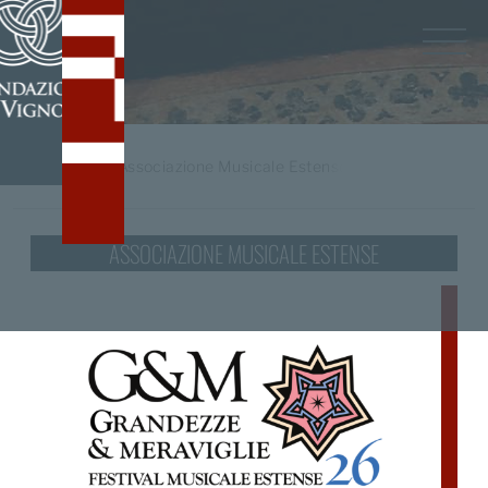
Home
/
tag
Associazione Musicale Estense
ASSOCIAZIONE MUSICALE ESTENSE