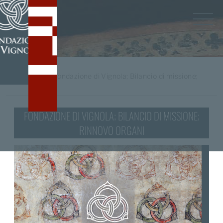
Home
/
tag
Fondazione di Vignola; Bilancio di missione;
rinnovo organi
FONDAZIONE DI VIGNOLA; BILANCIO DI MISSIONE;
RINNOVO ORGANI