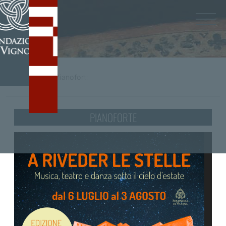
Home
/
tag
Pianoforte
PIANOFORTE