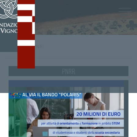
Home
/
tag
PNRR
PNRR