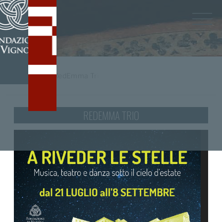
Home
/
tag
RedEmma Trio
REDEMMA TRIO