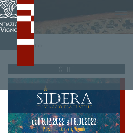
Home
/
tag
Stelle
STELLE