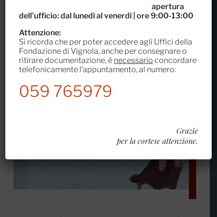
apertura
Inaugura sabato 5 settembre 2015 il progetto di
dell’ufficio:
dal
lunedì al venerdì | ore 9:00-13:00
consolidamento antisistimico, restauro e conservazione
Attenzione:
della torre del Pennello, chiamato Tutti i colori del
Si ricorda che per poter accedere agli Uffici della
pennello.
Fondazione di Vignola, anche per consegnare o
ritirare documentazione, è
necessario
concordare
Leggi tutto
telefonicamente l’appuntamento, al numero:
059 765979
Grazie
per la cortese attenzione.