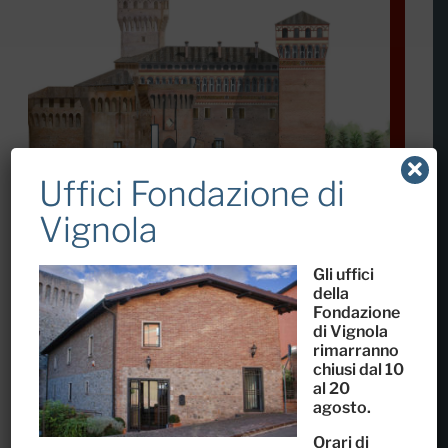
Uffici Fondazione di
Vignola
Tutti i colori del
Gli uffici
della
Pennello – Tracce in luce
Fondazione
di Vignola
2015
rimarranno
chiusi dal 10
Restauro della Torre del Pennello -
al 20
agosto.
Ricostruzione virtuale dei decori esterni della
Rocca di Vignola
Orari di