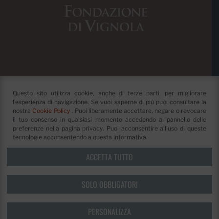
Questo sito utilizza cookie, anche di terze parti, per migliorare
l'esperienza di navigazione. Se vuoi saperne di più puoi consultare la
nostra
Cookie Policy
. Puoi liberamente accettare, negare o revocare
il tuo consenso in qualsiasi momento accedendo al pannello delle
preferenze nella pagina privacy. Puoi acconsentire all'uso di queste
tecnologie acconsentendo a questa informativa.
ACCETTA TUTTO
Fondazione di Vignola
Piazza dei Contrari, 4
41058
SOLO OBBLIGATORI
Vignola
(MO)
©
Fondazione di Vignola
Privacy Policy e cookie
PERSONALIZZA
Credits